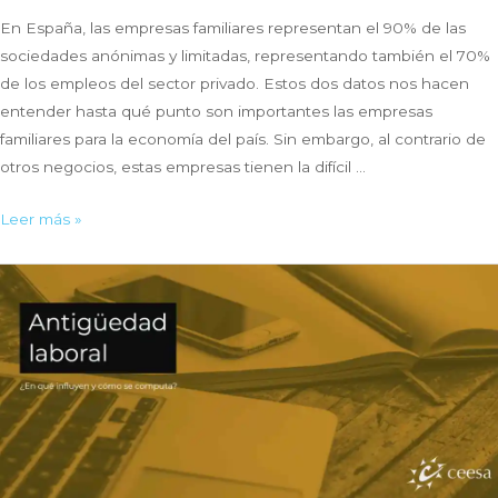
En España, las empresas familiares representan el 90% de las
sociedades anónimas y limitadas, representando también el 70%
de los empleos del sector privado. Estos dos datos nos hacen
entender hasta qué punto son importantes las empresas
familiares para la economía del país. Sin embargo, al contrario de
otros negocios, estas empresas tienen la difícil …
Protocolo
Leer más »
Familiar:
¿Cómo
de
necesario
es
en
una
empresa
familiar?