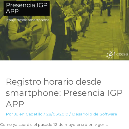
de
datos:
¿Qué
debemos
saber?
Registro horario desde
smartphone: Presencia IGP
APP
Por
Julen Capetillo
/
28/05/2019
/
Desarrollo de Software
Como ya sabréis el pasado 12 de mayo entró en vigor la