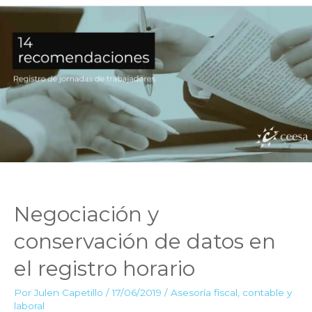
del
registro
de
jornadas
de
trabajadores
Negociación y
conservación de datos en
el registro horario
Por
Julen Capetillo
/
17/06/2019
/
Asesoría fiscal, contable y
laboral