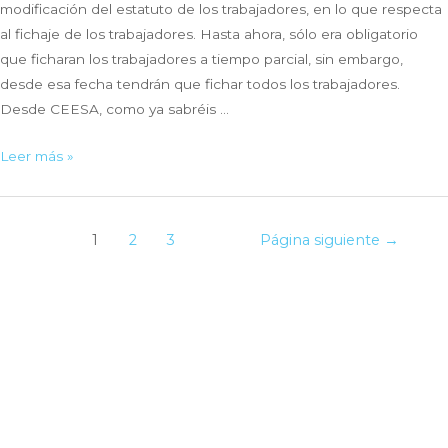
modificación del estatuto de los trabajadores, en lo que respecta
al fichaje de los trabajadores. Hasta ahora, sólo era obligatorio
que ficharan los trabajadores a tiempo parcial, sin embargo,
desde esa fecha tendrán que fichar todos los trabajadores.
Desde CEESA, como ya sabréis …
Registro
Leer más »
horario
desde
smartphone:
Navegación
1
2
3
Página siguiente
→
Presencia
de
IGP
entradas
APP