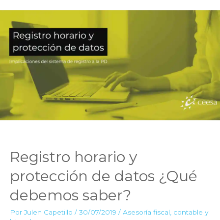
qué
influye
y
cómo
se
calcula
la
antigüedad
laboral?
Registro horario y
protección de datos ¿Qué
debemos saber?
Por
Julen Capetillo
/
30/07/2019
/
Asesoría fiscal, contable y