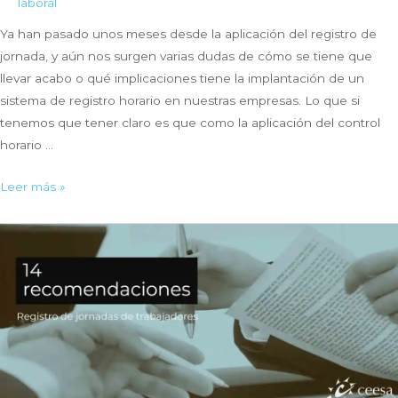
laboral
Ya han pasado unos meses desde la aplicación del registro de
jornada, y aún nos surgen varias dudas de cómo se tiene que
llevar acabo o qué implicaciones tiene la implantación de un
sistema de registro horario en nuestras empresas. Lo que si
tenemos que tener claro es que como la aplicación del control
horario …
Registro
Leer más »
horario
y
protección
de
datos
¿Qué
debemos
saber?