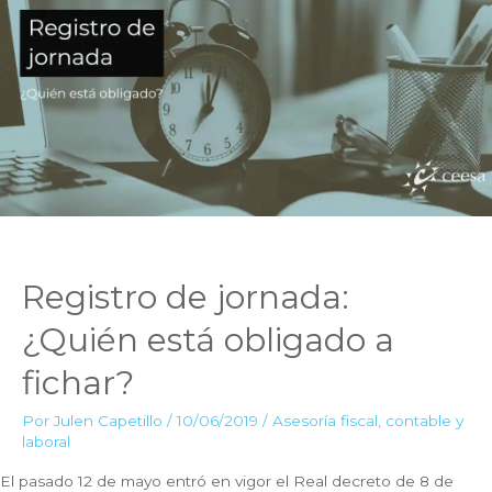
de
trabajo
para
el
registro
de
jornada
Registro de jornada:
¿Quién está obligado a
fichar?
Por
Julen Capetillo
/
10/06/2019
/
Asesoría fiscal, contable y
laboral
El pasado 12 de mayo entró en vigor el Real decreto de 8 de