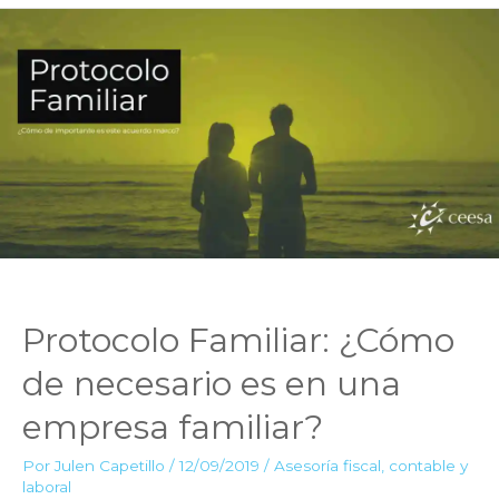
nueva
Directiva
de
Servicios
de
Pago
Protocolo Familiar: ¿Cómo
de necesario es en una
empresa familiar?
Por
Julen Capetillo
/
12/09/2019
/
Asesoría fiscal, contable y
laboral