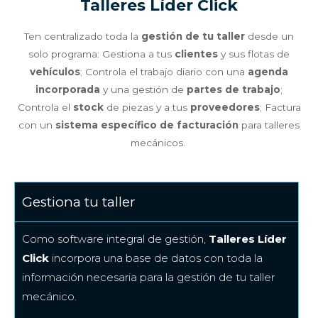
Talleres Líder Click
Ten centralizado toda la
gestión de tu taller
desde un
solo programa: Gestiona a tus
clientes
y sus flotas de
vehículos
; Controla el trabajo diario con una
agenda
incorporada
y una gestión de
partes de trabajo
;
Controla el
stock
de piezas y a tus
proveedores
; Factura
con un
sistema específico de facturación
para talleres
mecánicos.
Gestiona tu taller
Como software integral de gestión,
Talleres Líder
Click
incorpora una base de datos con toda la
información necesaria para la gestión de tu taller
mecánico.