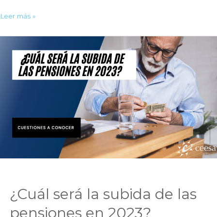
Declaración
Leer más »
de
la
renta
2022
en
Bizkaia:
¿Qué
debemos
saber?
¿Cuál será la subida de las
pensiones en 2023?