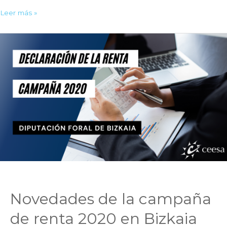
Novedades
Leer más »
de
la
campaña
de
renta
2021
en
Bizkaia
Novedades de la campaña
de renta 2020 en Bizkaia