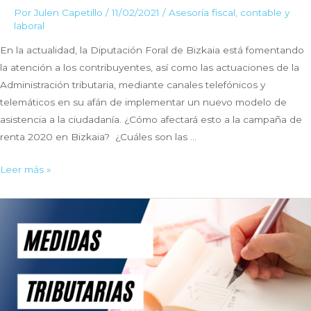
Por
Julen Capetillo
/
11/02/2021
/
Asesoría fiscal, contable y
laboral
En la actualidad, la Diputación Foral de Bizkaia está fomentando
la atención a los contribuyentes, así como las actuaciones de la
Administración tributaria, mediante canales telefónicos y
telemáticos en su afán de implementar un nuevo modelo de
asistencia a la ciudadanía. ¿Cómo afectará esto a la campaña de
renta 2020 en Bizkaia? ¿Cuáles son las …
Novedades
Leer más »
de
la
campaña
de
renta
2020
en
Bizkaia