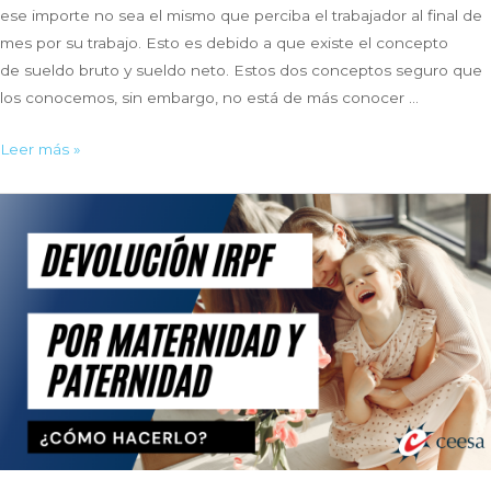
ese importe no sea el mismo que perciba el trabajador al final de
mes por su trabajo. Esto es debido a que existe el concepto
de sueldo bruto y sueldo neto. Estos dos conceptos seguro que
los conocemos, sin embargo, no está de más conocer …
Diferencias
Leer más »
entre
sueldo
bruto
y
sueldo
neto