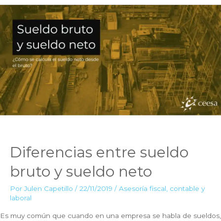
Diferencias entre sueldo
bruto y sueldo neto
Por
Julen Capetillo
/
22/11/2019
/
Asesoría fiscal, contable y
laboral
Es muy común que cuando en una empresa se habla de sueldos,