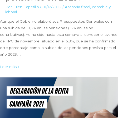
Por
Julen Capetillo
/
01/12/2022
/
Asesoría fiscal, contable y
laboral
Aunque el Gobierno elaboró sus Presupuestos Generales con
una subida del 8,5% en las pensiones (15% en las no
contributivas), no ha sido hasta esta semana al conocer el avance
del IPC de noviembre, situado en el 6,8%, que se ha confirmado
este porcentaje como la subida de las pensiones prevista para el
año 2023, …
¿Cuál
Leer más »
será
la
subida
de
las
pensiones
en