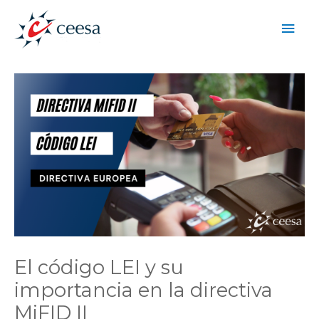
Ir
Men
al
contenido
princ
El código LEI y su
importancia en la directiva
MiFID II