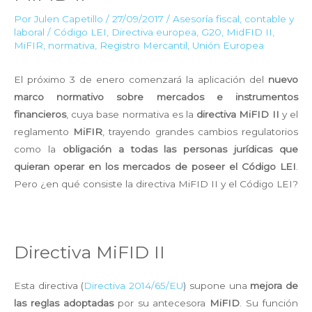
Por
Julen Capetillo
/
27/09/2017
/
Asesoría fiscal, contable y
laboral
/
Código LEI
,
Directiva europea
,
G20
,
MidFID II
,
MiFIR
,
normativa
,
Registro Mercantil
,
Unión Europea
El próximo 3 de enero comenzará la aplicación del
nuevo
marco normativo sobre mercados e instrumentos
financieros
, cuya base normativa es la
directiva MiFID II
y el
reglamento
MiFIR
, trayendo grandes cambios regulatorios
como la
obligación a todas las personas jurídicas que
quieran operar en los mercados de poseer el Código LEI
.
Pero ¿en qué consiste la directiva MiFID II y el Código LEI?
Directiva MiFID II
Esta directiva (
Directiva 2014/65/EU
)
supone una
mejora de
las reglas adoptadas
por su antecesora
MiFID
. Su función