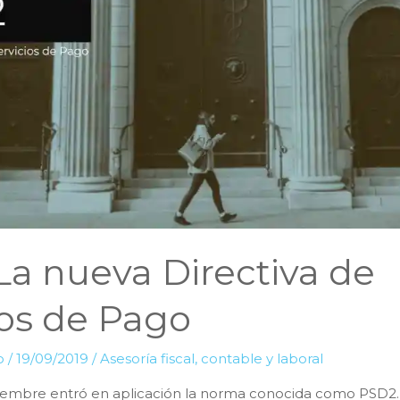
La nueva Directiva de
ios de Pago
lo
/
19/09/2019
/
Asesoría fiscal, contable y laboral
tiembre entró en aplicación la norma conocida como PSD2.