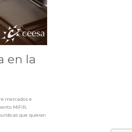
a en la
bre mercados e
amento MiFIR,
jurídicas que quieran