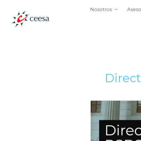
Ir
Nosotros
Aseso
al
contenido
Direc