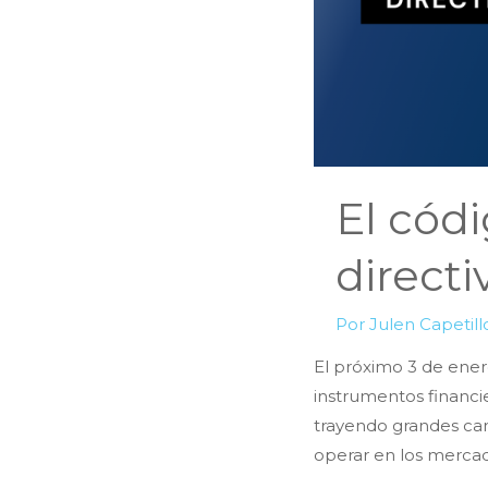
El códi
directi
Por
Julen Capetil
El próximo 3 de ene
instrumentos financie
trayendo grandes cam
operar en los mercad