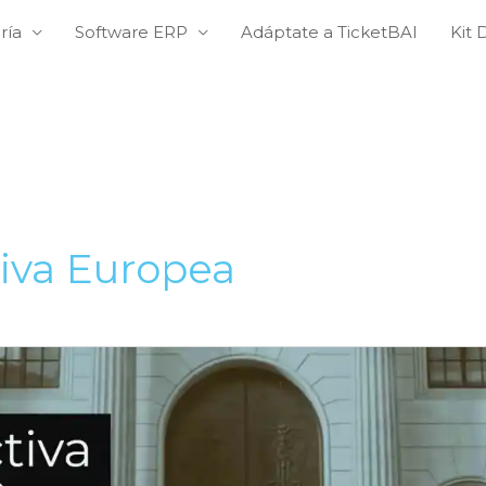
ría
Software ERP
Adáptate a TicketBAI
Kit D
tiva Europea