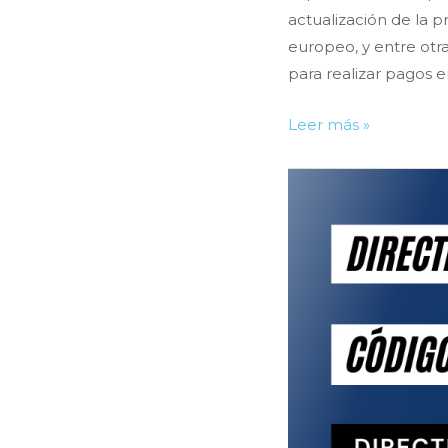
actualización de la p
europeo, y entre otra
para realizar pagos e
PSD2:
Leer más »
La
nueva
Directiva
de
Servicios
de
Pago