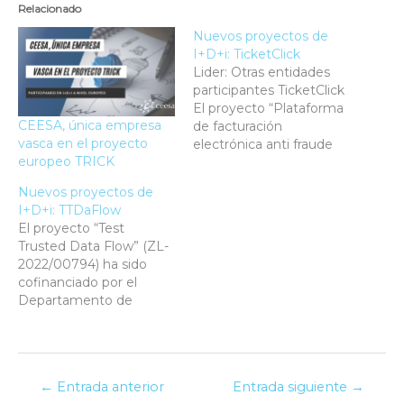
Relacionado
Nuevos proyectos de
I+D+i: TicketClick
Lider: Otras entidades
participantes TicketClick
El proyecto “Plataforma
CEESA, única empresa
de facturación
vasca en el proyecto
electrónica anti fraude
europeo TRICK
para el pequeño y
mediano comercio” (ZL-
Nuevos proyectos de
2022/00554) ha sido
I+D+i: TTDaFlow
cofinanciado por el
El proyecto “Test
Departamento de
Trusted Data Flow” (ZL-
Desarrollo Económico,
2022/00794) ha sido
Sostenibilidad y Medio
cofinanciado por el
Ambiente del Gobierno
Departamento de
Vasco a través del
Desarrollo Económico,
programa Hazitek y por
Sostenibilidad y Medio
el Fondo Europeo de
Ambiente del Gobierno
Desarrollo Regional
Vasco a través del
(FEDER)…
←
Entrada anterior
Entrada siguiente
→
programa Hazitek y por