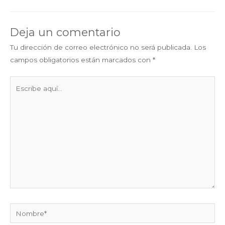
el Fondo Europeo de
Desarrollo Regional
(FEDER) de la Unión
Deja un comentario
Europea. Lider: Otras
entidades participantes
Tu dirección de correo electrónico no será publicada.
Los
TTDaFlow El proyecto
campos obligatorios están marcados con
*
TTDaFlow se…