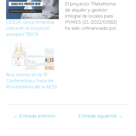
El proyecto “Plataforma
de alquiler y gestión
integral de locales para
CEESA, única empresa
PYMES (ZL-2022/00553)
vasca en el proyecto
ha sido cofinanciado por
europeo TRICK
el Departamento de
Desarrollo Económico,
Sostenibilidad y Medio
Ambiente del Gobierno
Vasco a través del
programa Hazitek y por
el Fondo Europeo de
Nos vemos en la 15º
Desarrollo Regional
Conferencia y Feria de
(FEDER) de la Unión
Proveedores de la AESS
Europea. Lider: Otras
entidades…
←
Entrada anterior
Entrada siguiente
→