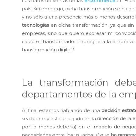
Los datos de ventas de las
e-commerce
en Españ
país. Sin embargo, dicha transformación se ha 
y no sólo a una presencia más o menos desarroll
tecnologías
en dicha transformación, ya que sin 
empresas, sino que quiero expresar mi convicci
carácter transformador impregne a la empresa. 
transformación digital?
La transformación debe
departamentos de la em
Al final estamos hablando de una
decisión estrat
sea fuerte y este arraigado en la
dirección de la
por lo menos debería) en el
modelo de negoc
necesidades entre los usuarios, sí que
ha generad