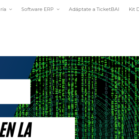
ría
Software ERP
Adáptate a TicketBAI
Kit D