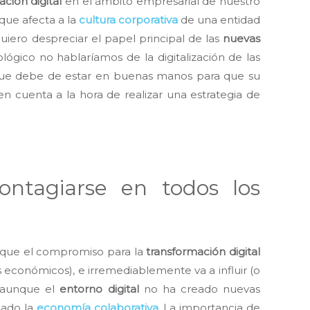
ción digital
en el ámbito empresarial de nuestro
que afecta a la
cultura corporativa
de una entidad
uiero despreciar el papel principal de las
nuevas
lógico no hablaríamos de la digitalización de las
que debe de estar en buenas manos para que su
 cuenta a la hora de realizar una estrategia de
ontagiarse en todos los
 que el compromiso para la
transformación digital
s económicos), e irremediablemente va a influir (o
e aunque el
entorno digital
no ha creado nuevas
ñado la
economía colaborativa
. La importancia de