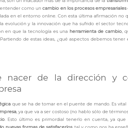
a, son un indicador más de la importancia de la
transforma
de entender como un
cambio en los procesos empresariales
ada en el entorno online. Con esta última afirmación no q
la evolución y la innovación que ha sufrido el sector tecno
ón en que la tecnología es una
herramienta de cambio
, 
Partiendo de estas ideas, ¿qué aspectos debemos tener en
 nacer de la dirección y c
presa
égica
que se ha de tomar en el puente de mando. Es vital
 empresa
, ya que va a ser costoso (no hablo sólo de término
io
. Esto último es primordial tenerlo en cuenta, ya qu
o nuevas formas de satisfacerlos
, tal y como nos ha ense