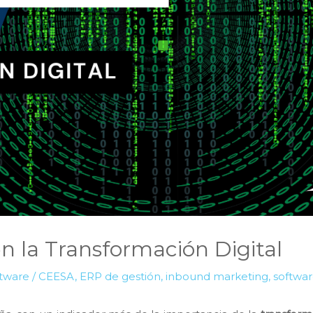
n la Transformación Digital
ftware
/
CEESA
,
ERP de gestión
,
inbound marketing
,
softwa