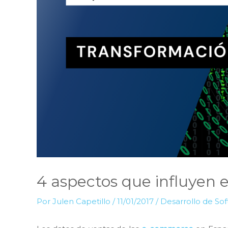
4 aspectos que influyen e
Por
Julen Capetillo
/
11/01/2017
/
Desarrollo de So