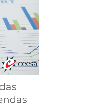
idas
iendas