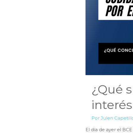
haciendas
forales.
¿Cuáles
son?
¿Qué s
interés
Por
Julen Capetil
El día de ayer el BCE