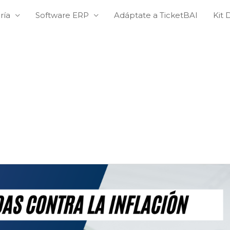
ría
Software ERP
Adáptate a TicketBAI
Kit D