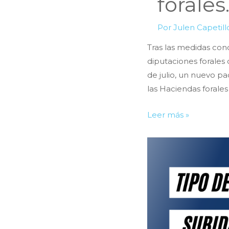
forales
Por
Julen Capetil
Tras las medidas conc
diputaciones forales 
de julio, un nuevo pa
las Haciendas forales
Presentadas
Leer más »
las
nuevas
medidas
contra
la
inflación
de
las