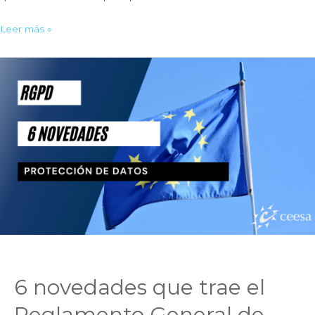
11
Leer más »
definiciones
para
entender
el
RGPD
6 novedades que trae el
Reglamento General de